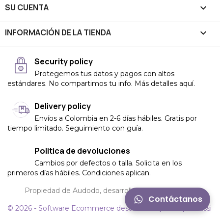
SU CUENTA

INFORMACIÓN DE LA TIENDA
keyboard_arrow_down
Security policy
Protegemos tus datos y pagos con altos
estándares. No compartimos tu info. Más detalles aquí.
Delivery policy
Envíos a Colombia en 2-6 días hábiles. Gratis por
tiempo limitado. Seguimiento con guía.
Politica de devoluciones
Cambios por defectos o talla. Solicita en los
primeros días hábiles. Condiciones aplican.
Propiedad de Audodo, desarrollado por
Felipe Russi
Contáctanos
© 2026 - Software Ecommerce desarrollado por felipe Russi