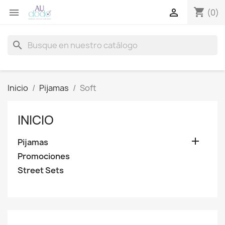
shopping_cart


(0)
search
Inicio
Pijamas
Soft
INICIO

Pijamas
Promociones
Street Sets