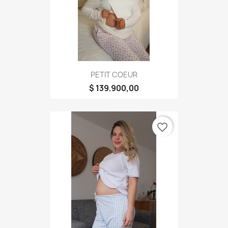
PETIT COEUR
$ 139.900,00
favorite_border